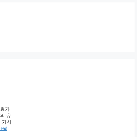
약효가
의 유
 가시
ead