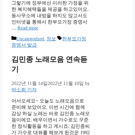
그렇기에 정부에선 이러한 가정을 위
한 복지헤택들을 제공을 하고있어요.
동사무소에 내방을 하지도 않고서도
인터넷을 통해서 한부모가정 증명서
…
Read more
Categories
Tags
Uncategorized
,
정보
한부모가정
증명서 발급
김민종 노래모음 연속듣
기
2022년 11월 14일
2022년 11월 10일
by
박소희 기자
어서오세요~ 오늘도 노래모음으로
준비해 보았어요. 이번 시간에 함께
감상 하실 노래는 바로 김민종 노래모
음이에요. 배우이면서 가수로도 꾸준
한 정식활동을 하고 계시죠. 김민종씨
가 가수로 대뷰를 해보게 된것은 1992