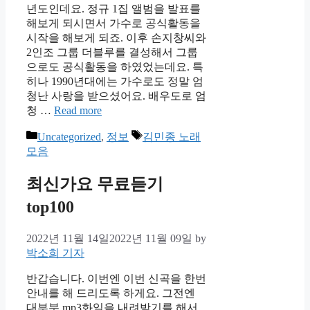
년도인데요. 정규 1집 앨범을 발표를
해보게 되시면서 가수로 공식활동을
시작을 해보게 되죠. 이후 손지창씨와
2인조 그룹 더블루를 결성해서 그룹
으로도 공식활동을 하였었는데요. 특
히나 1990년대에는 가수로도 정말 엄
청난 사랑을 받으셨어요. 배우도로 엄
청 …
Read more
Categories
Tags
Uncategorized
,
정보
김민종 노래
모음
최신가요 무료듣기
top100
2022년 11월 14일
2022년 11월 09일
by
박소희 기자
반갑습니다. 이번엔 이번 신곡을 한번
안내를 해 드리도록 하게요. 그전엔
대부분 mp3화일을 내려받기를 해서