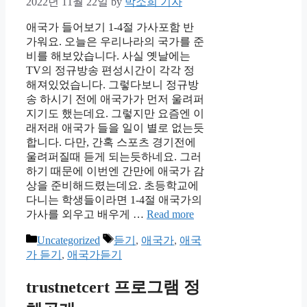
2022년 11월 22일
by
박소희 기자
애국가 들어보기 1-4절 가사포함 반
가워요. 오늘은 우리나라의 국가를 준
비를 해보았습니다. 사실 옛날에는
TV의 정규방송 편성시간이 각각 정
해져있었습니다. 그렇다보니 정규방
송 하시기 전에 애국가가 먼저 울려퍼
지기도 했는데요. 그렇지만 요즘엔 이
래저래 애국가 들을 일이 별로 없는듯
합니다. 다만, 간혹 스포츠 경기전에
울려퍼질때 듣게 되는듯하네요. 그러
하기 때문에 이번엔 간만에 애국가 감
상을 준비해드렸는데요. 초등학교에
다니는 학생들이라면 1-4절 애국가의
가사를 외우고 배우게 …
Read more
Categories
Tags
Uncategorized
듣기
,
애국가
,
애국
가 듣기
,
애국가듣기
trustnetcert 프로그램 정