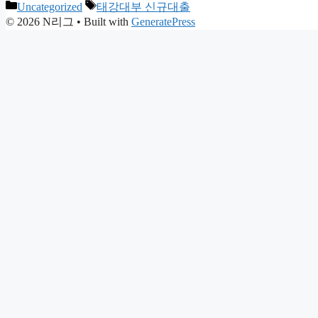
Categories
Tags
Uncategorized
태강대부 신규대출
© 2026 N리그
• Built with
GeneratePress