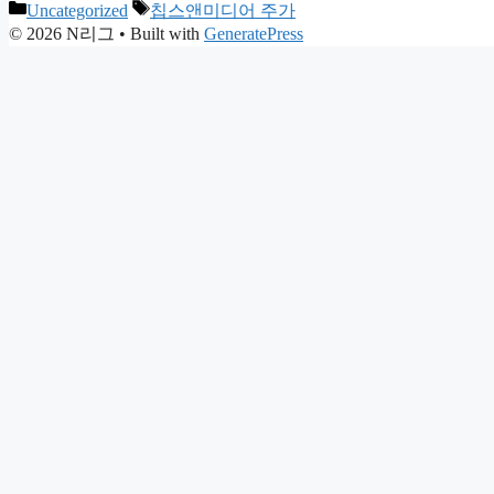
Categories
Tags
Uncategorized
칩스앤미디어 주가
© 2026 N리그
• Built with
GeneratePress