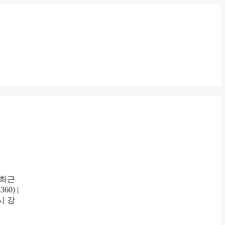
 최근
) |
시 강