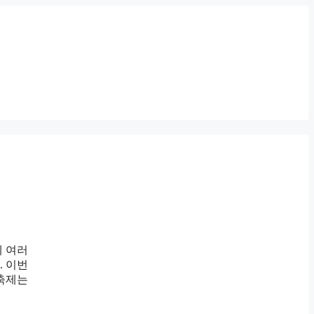
께 여러
. 이번
축제는