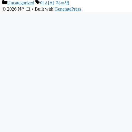
Categories
Tags
Uncategorized
애사비 먹는법
© 2026 N리그
• Built with
GeneratePress