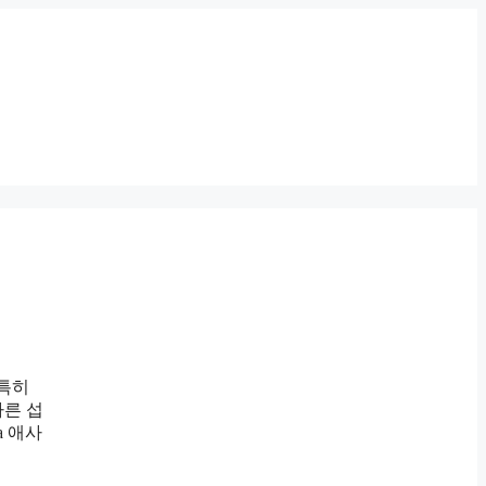
 특히
바른 섭
a 애사