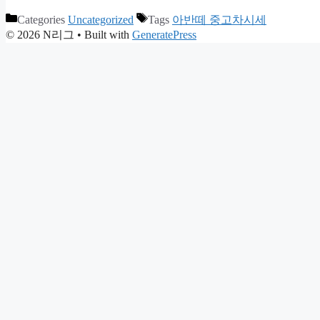
Categories
Uncategorized
Tags
아반떼 중고차시세
© 2026 N리그
• Built with
GeneratePress