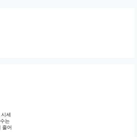
 시세
대수는
재 줄어