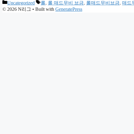
Categories
Tags
Uncategorized
롤
,
롤 매드무비 브금
,
롤매드무비브금
,
매드
© 2026 N리그
• Built with
GeneratePress