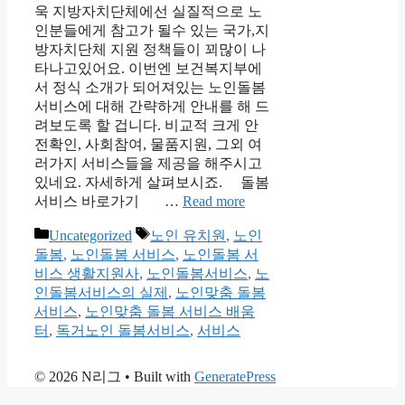
욱 지방자치단체에선 실질적으로 노
인분들에게 참고가 될수 있는 국가,지
방자치단체 지원 정책들이 꾀많이 나
타나고있어요. 이번엔 보건복지부에
서 정식 소개가 되어져있는 노인돌봄
서비스에 대해 간략하게 안내를 해 드
려보도록 할 겁니다. 비교적 크게 안
전확인, 사회참여, 물품지원, 그외 여
러가지 서비스들을 제공을 해주시고
있네요. 자세하게 살펴보시죠. 돌봄
서비스 바로가기 …
Read more
Categories
Tags
Uncategorized
노인 유치원
,
노인
돌봄
,
노인돌봄 서비스
,
노인돌봄 서
비스 생활지원사
,
노인돌봄서비스
,
노
인돌봄서비스의 실제
,
노인맞춤 돌봄
서비스
,
노인맞춤 돌봄 서비스 배움
터
,
독거노인 돌봄서비스
,
서비스
© 2026 N리그
• Built with
GeneratePress