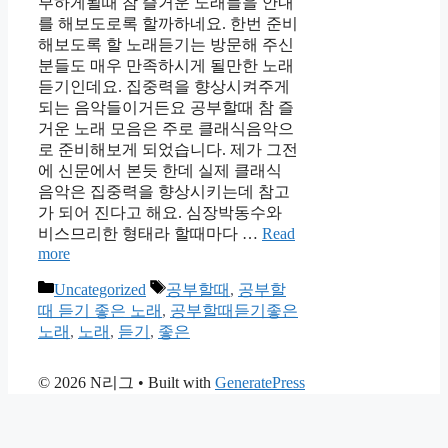
부하게될때 참 즐거운 노래들을 안내
를 해보도로록 할까하네요. 한번 준비
해보도록 할 노래듣기는 방문해 주신
분들도 매우 만족하시게 될만한 노래
듣기인데요. 집중력을 향상시켜주게
되는 음악들이거든요 공부할때 참 즐
거운 노래 모음은 주로 클래식음악으
로 준비해보게 되었습니다. 제가 그전
에 신문에서 본듯 한데 실제 클래식
음악은 집중력을 향상시키는데 참고
가 되어 진다고 해요. 심장박동수와
비스므리한 형태라 할때마다 …
Read
more
Categories
Tags
Uncategorized
공부할때
,
공부할
때 듣기 좋은 노래
,
공부할때듣기좋은
노래
,
노래
,
듣기
,
좋은
© 2026 N리그
• Built with
GeneratePress