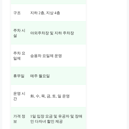
구조
지하 2층, 지상 4층
주차 시
야외주차장 및 지하 주차장
설
주차 요
승용차 요일제 운영
일제
휴무일
매주 월요일
운영 시
화, 수, 목, 금, 토, 일 운영
간
가격 정
1일 입장 요금 및 유공자 및 장애
보
인 다자녀 할인 제공