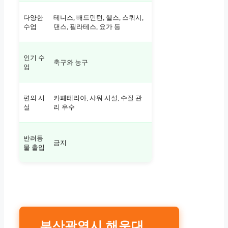
다양한
테니스, 배드민턴, 헬스, 스쿼시,
수업
댄스, 필라테스, 요가 등
인기 수
축구와 농구
업
편의 시
카페테리아, 샤워 시설, 수질 관
설
리 우수
반려동
금지
물 출입
부산광역시 해운대교육지원청 – 스포츠교육센터 – 수영장안내