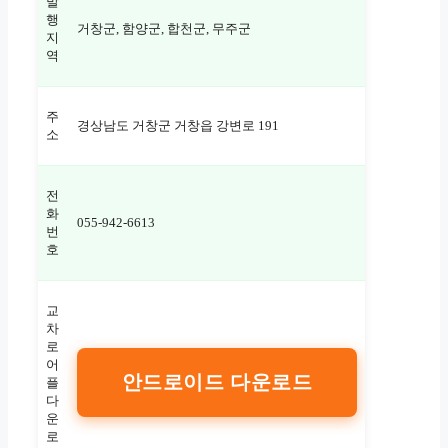
발
행
거창군, 함양군, 합천군, 무주군
지
역
주
경상남도 거창군 거창읍 강변로 191
소
전
화
055-942-6613
번
호
교
차
로
어
안드로이드 다운로드
플
다
운
로