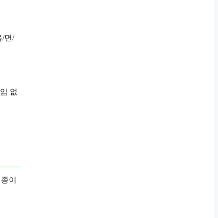
/면/
입 없
 종이