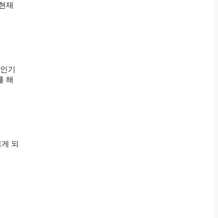
 현재
 인기
를 해
시게 되