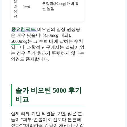
반
권장량(30mcg) 대비 훨
권
5mg
씬 높음
장
량
중요한 팩트:
비오틴의 일상 권장량
은 매우 낮습니다(30mcg 내외).
5000
mcg는 그 수백 배에 달하는 수치
입니다. 과학적 연구에서는 결핍이 없
는 경우 추가 효과가 뚜렷하지 않다는
의견도 존재합니다.
솔가 비오틴 5000 후기
비교
실제 리뷰 기반 의견을 보면, 많은 분
들이 “피부·손톱이 예전보다 튼튼해
졌다” “머리카락 건강이 개선된 것 같