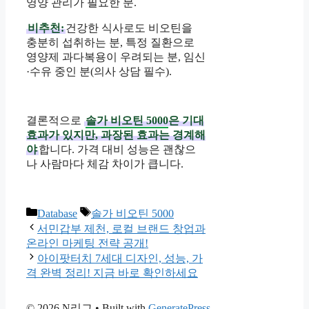
영양 관리가 필요한 분.
비추천:
건강한 식사로도 비오틴을
충분히 섭취하는 분, 특정 질환으로
영양제 과다복용이 우려되는 분, 임신
·수유 중인 분(의사 상담 필수).
결론적으로
솔가 비오틴 5000
은 기대
효과가 있지만, 과장된 효과는 경계해
야
합니다. 가격 대비 성능은 괜찮으
나 사람마다 체감 차이가 큽니다.
Categories
Tags
Database
솔가 비오틴 5000
서민갑부 제천, 로컬 브랜드 창업과
온라인 마케팅 전략 공개!
아이팟터치 7세대 디자인, 성능, 가
격 완벽 정리! 지금 바로 확인하세요
© 2026 N리그
• Built with
GeneratePress