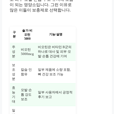
이 되는 영양소입니다. 그런 이유로
많은 이들이 보충제로 선택합니다.
솔가 비
구
기능/설명
오틴
분
5000
주
비오틴은 비타민 B군의
비오틴
성
하나로 대사 및 피부·모
5000mcg
분
발·손톱 건강에 기여
보
조
칼슘·인
일부 제품에 소량 포함,
성
함유
뼈 건강 보조 가능
분
효
모발·손
능
일부 사용자에서 긍정적
톱 강도
기
후기 보고
보조
대
일